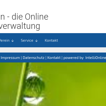
in - die Online
rverwaltung
Verein
Service
Kontakt
arrow_downward
arrow_downward
|
Impressum | Datenschutz
|
Kontakt
| powered by
IntelliOnlin